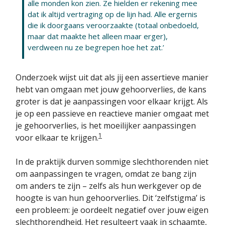
alle monden kon zien. Ze hielden er reke­ning mee
dat ik altijd vertraging op de lijn had. Alle ergernis
die ik doorgaans veroorzaakte (totaal onbedoeld,
maar dat maakte het alleen maar erger),
verdween nu ze begrepen hoe het zat.’
Onderzoek wijst uit dat als jij een assertieve manier
hebt van omgaan met jouw gehoorverlies, de kans
groter is dat je aanpassingen voor elkaar krijgt. Als
je op een passieve en reactieve manier omgaat met
je gehoorverlies, is het moeilij­ker aanpassingen
1
voor elkaar te krijgen.
In de praktijk durven sommige slechthorenden niet
om aan­passingen te vragen, omdat ze bang zijn
om anders te zijn – zelfs als hun werkgever op de
hoogte is van hun gehoorverlies. Dit ‘zelfstigma’ is
een probleem: je oordeelt negatief over jouw eigen
slechthorendheid. Het resulteert vaak in schaamte,